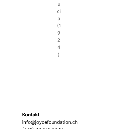
u
ci
a
(1
9
2
4
)
Kontakt
info@joycefoundation.ch