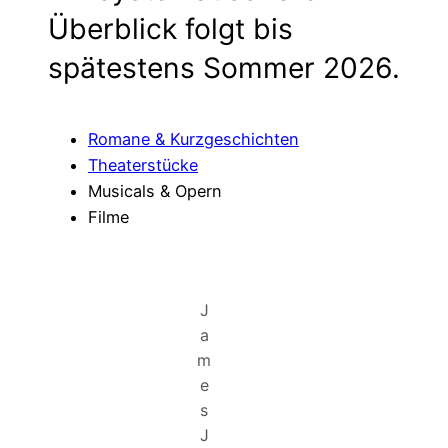
Überblick folgt bis
spätestens Sommer 2026.
Romane & Kurzgeschichten
Theaterstücke
Musicals & Opern
Filme
J
a
m
e
s
J