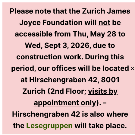
Please note that the Zurich James
Joyce Foundation will
not
be
accessible from Thu, May 28 to
DE
Wed, Sept 3, 2026, due to
EN
construction work. During this
period, our offices will be located
✕
at Hirschengraben 42, 8001
Home
/
James Joyce
/
Von Joyce inspiriert
/
Zurich (2nd Floor;
visits by
Biographische Romane, Filme & Theaterstücke
appointment only
). –
Hirschengraben 42 is also where
Biographische
the
Lesegruppen
will take place.