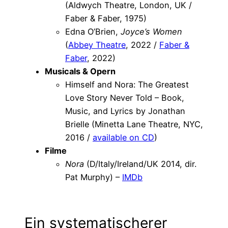
(Aldwych Theatre, London, UK /
Faber & Faber, 1975)
Edna O’Brien,
Joyce’s Women
(
Abbey Theatre
, 2022 /
Faber &
Faber
, 2022)
Musicals & Opern
Himself and Nora: The Greatest
Love Story Never Told – Book,
Music, and Lyrics by Jonathan
Brielle (Minetta Lane Theatre, NYC,
2016 /
available on CD
)
Filme
Nora
(D/Italy/Ireland/UK 2014, dir.
Pat Murphy) –
IMDb
Ein systematischerer