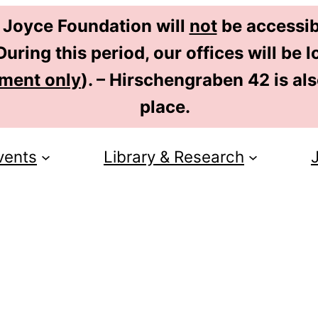
 Joyce Foundation will
not
be accessib
uring this period, our offices will be
tment only
). – Hirschengraben 42 is al
place.
vents
Library & Research