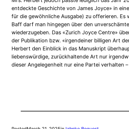
Mrs. Herbert jedoch passte lediglich das Jahr 
entdeckte Geschichte von James Joyce» in einem
für die gewöhnliche Ausgabe) zu offerieren. Es 
Baff darf man hingegen über den unverschämten T
wiederzugeben. Das «Zurich Joyce Centre» über 
der Publikation bzw. «irgendeiner billigen Art
Herbert den Einblick in das Manuskript überhau
liebenswürdige, zurückhaltende Art nur irgendwie
dieser Angelegenheit nur eine Partei verhalten – 
Posted
March 21, 2025
in
Jahnke Bequest