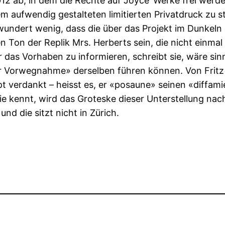
2012 ab, in dem die Rechte auf Joyce’ Werke frei wer
 aufwendig gestalteten limitierten Privatdruck zu st
wundert wenig, dass die über das Projekt im Dunkeln
on der Replik Mrs. Herberts sein, die nicht einmal fä
das Vorhaben zu informieren, schreibt sie, wäre sin
 der Vorwegnahme» derselben führen können. Von Fritz
pt verdankt – heisst es, er «posaune» seinen «diffa
 kennt, wird das Groteske dieser Unterstellung nachv
und die sitzt nicht in Zürich.