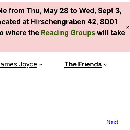
le from Thu, May 28 to Wed, Sept 3,
 located at Hirschengraben 42, 8001
✕
EN
so where the
Reading Groups
will take
DE
James Joyce
The Friends
Next