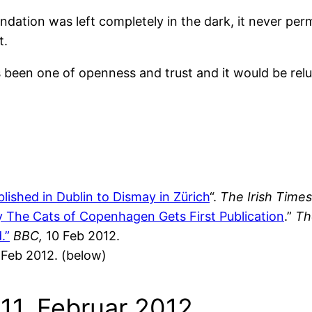
ndation was left completely in the dark, it never per
t.
been one of openness and trust and it would be reluct
lished in Dublin to Dismay in Zürich
“.
The Irish Times
y The Cats of Copenhagen Gets First Publication
.”
Th
.”
BBC,
10 Feb 2012.
1 Feb 2012. (below)
11. Februar 2012