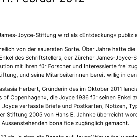
James-Joyce-Stiftung wird als «Entdeckung» publizie
 freilich von der sauersten Sorte. Über Jahre hatte d
Enkel des Schriftstellers, der Zürcher James-Joyce-S
tion mit ihren für Forscher und Interessierte frei z
ftung, und seine Mitarbeiterinnen bereit willig in den 
stasia Herbert, Gründerin des im Oktober 2011 lancier
s of Copenhagen», die Joyce 1936 für seinen Enkel z
oyce verfasste Briefe und Postkarten, Notizen, Typ
 der Stiftung 2005 von Hans E. Jahnke überreicht w
ch Aussenstehenden bona fide zugänglich gemacht.