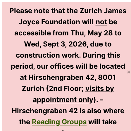
Please note that the Zurich James
Joyce Foundation will
not
be
accessible from Thu, May 28 to
EN
Wed, Sept 3, 2026, due to
DE
construction work. During this
period, our offices will be located
✕
at Hirschengraben 42, 8001
Zurich (2nd Floor;
visits by
appointment only
). –
Hirschengraben 42 is also where
Previous
Next
the
Reading Groups
will take