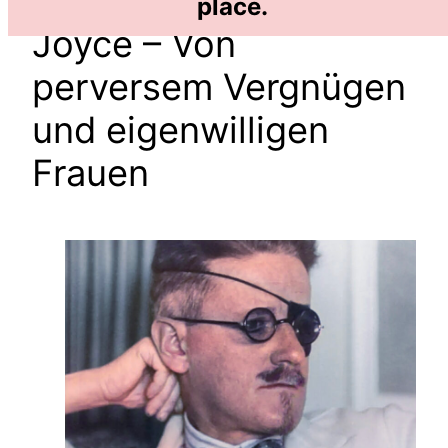
09.05.2025: Queer
place.
Joyce – Von
perversem Vergnügen
und eigenwilligen
Frauen